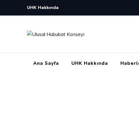
Skip
UHK Hakkında
to
content
Ana Sayfa
UHK Hakkında
Haberl
2014 Yılı Makarn
Ulusal Hububat Konseyi
>
Raporlar
>
2014 Yılı Maka