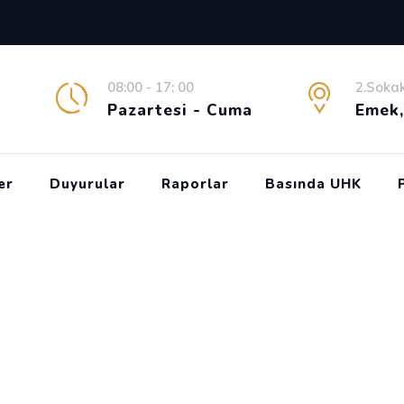
08:00 - 17: 00
2.Sokak
Pazartesi - Cuma
Emek
er
Duyurular
Raporlar
Basında UHK
alık Buğday Raporu
rnalık Buğday Raporu