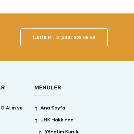
İLETIŞIM : 0 (530) 609 68 63
AR
MENÜLER
O Alım ve
Ana Sayfa
UHK Hakkında
Yönetim Kurulu